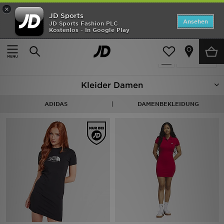
×
JD Sports
ANGEBOTE
Ansehen
JD Sports Fashion PLC
Kostenlos - In Google Play
Home
Frauen
Frauenkleidung
Kleider
Neuheiten
20 Produkte
Verfeinern
Herren
Kleider Damen
Damen
ADIDAS
DAMENBEKLEIDUNG
Kinder
Bestsellers
Marken
Fußball
Sport
Lade die APP