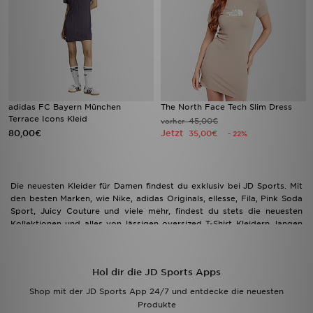
adidas FC Bayern München
The North Face Tech Slim Dress
Terrace Icons Kleid
45,00€
vorher
80,00€
Jetzt
35,00€
- 22%
Die neuesten Kleider für Damen findest du exklusiv bei JD Sports. Mit
den besten Marken, wie Nike, adidas Originals, ellesse, Fila, Pink Soda
Sport, Juicy Couture und viele mehr, findest du stets die neuesten
Kollektionen und alles von lässigen oversized T-Shirt Kleidern, langen
Sweatshirts, sportlichen Kleidern sowie enganliegenden Kleidern. Shop
jetzt dein neues Must-Have mit der größten Auswahl an Kleidern der
aktuellesten Kollektionen. Tipp: Für die neuesten Trends, check auch
Hol dir die JD Sports Apps
unseren Instagram Account auf @jdfrauen für mehr Inspiration und die
heißesten Looks.
Shop mit der JD Sports App 24/7 und entdecke die neuesten
Produkte