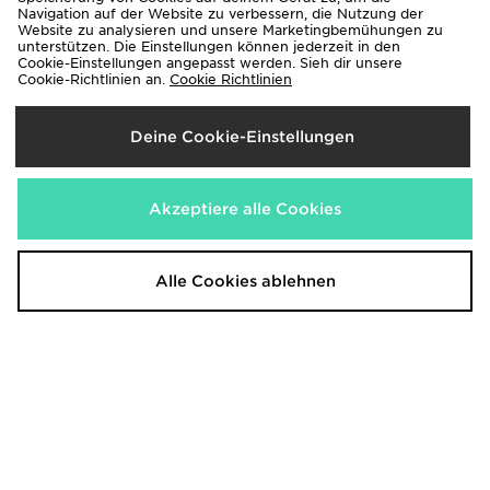
Navigation auf der Website zu verbessern, die Nutzung der
Website zu analysieren und unsere Marketingbemühungen zu
unterstützen. Die Einstellungen können jederzeit in den
Cookie-Einstellungen angepasst werden. Sieh dir unsere
Converse Chuck Taylor All Star
Fila Stir Up V4 Kinder
Cookie-Richtlinien an.
Cookie Richtlinien
High Kleinkinder
55,00€
vorher
55,00€
Jetzt
35,00€
- 36%
Deine Cookie-Einstellungen
Akzeptiere alle Cookies
Alle Cookies ablehnen
adidas Originals Superstar II
Nike P-6000 Kinder
Kinder
90,00€
90,00€
vorher
Jetzt
60,00€
- 33%