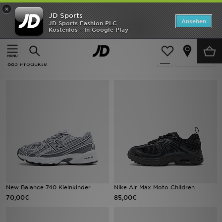
×
JD Sports
ANGEBOTE
Ansehen
JD Sports Fashion PLC
Kostenlos - In Google Play
Home
Kinder
Neuheiten
Kinder - Schuhe
Verfeinern
Herren
883 Produkte
Damen
Kinder
Bestsellers
Marken
Fußball
New Balance 740 Kleinkinder
Nike Air Max Moto Children
70,00€
85,00€
Sport
Lade die APP