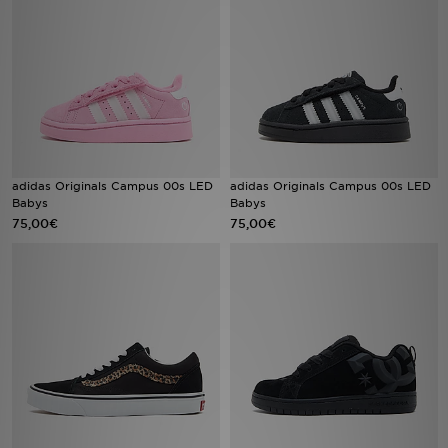
Filialfinder
Mein JD
Hilfe & Kontakt
Geschenkgutschein
adidas Originals Campus 00s LED
adidas Originals Campus 00s LED
Babys
Babys
75,00€
75,00€
Studenten
Blog