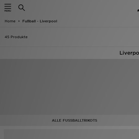
ANGEBOTE
Home
Fußball - Liverpool
Neuheiten
45 Produkte
Herren
Liverpo
Damen
Kinder
Bestsellers
Marken
Fußball
ALLE FUSSBALLTRIKOTS
Sport
Lade die APP