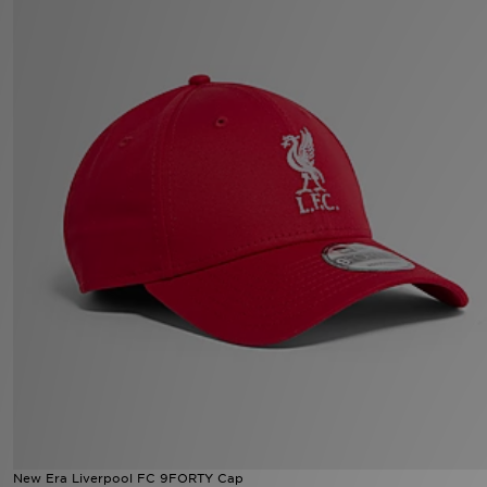
Filialfinder
Mein JD
Hilfe & Kontakt
Geschenkgutschein
Studenten
Blog
New Era Liverpool FC 9FORTY Cap