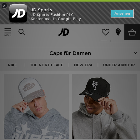
×
JD Sports
ANGEBOTE
Ansehen
JD Sports Fashion PLC
Kostenlos - In Google Play
Home
Frauen
Frauen Accessoires
Caps
Neuheiten
242 Produkte
Verfeinern
Herren
Caps für Damen
Damen
NIKE
THE NORTH FACE
NEW ERA
UNDER ARMOUR
Kinder
Bestsellers
Marken
Fußball
Sport
Lade die APP