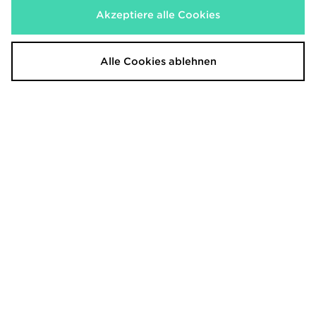
Akzeptiere alle Cookies
Under Armour Storm Cap
47 Brand MLB New York Yankees
Clean Up Cap
30,00€
Alle Cookies ablehnen
28,00€
New Balance Clean Up Graphic
New Era MLB NY & LA 9FORTY A-
Cap
Frame Cap
29,00€
35,00€