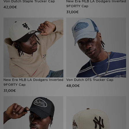
Von Dutch Staple Trucker Cap
New Era MLB LA Dodgers Inverted
9FORTY Cap
42,00€
31,00€
Filialfinder
Mein JD
Hilfe & Kontakt
Geschenkgutschein
Studenten
Blog
New Era MLB LA Dodgers Inverted
Von Dutch DTS Trucker Cap
9FORTY Cap
48,00€
31,00€