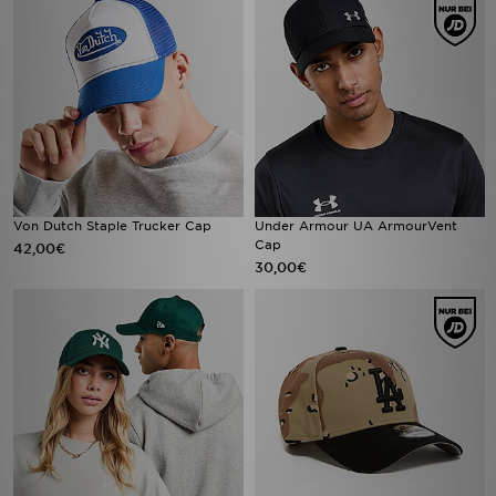
Von Dutch Staple Trucker Cap
Under Armour UA ArmourVent
Cap
42,00€
30,00€