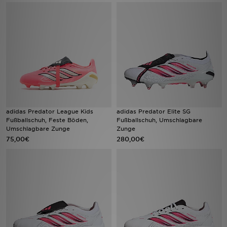
Filialfinder
Mein JD
Hilfe & Kontakt
Geschenkgutschein
adidas Predator League Kids
adidas Predator Elite SG
Studenten
Fußballschuh, Feste Böden,
Fußballschuh, Umschlagbare
Umschlagbare Zunge
Zunge
75,00€
Blog
280,00€