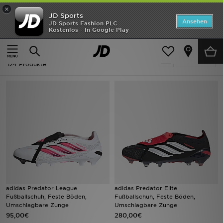
×
JD Sports
ANGEBOTE
Ansehen
JD Sports Fashion PLC
Kostenlos - In Google Play
Home
Adidas Predator
Neuheiten
Adidas Predator
Verfeinern
Herren
124 Produkte
Damen
Kinder
Bestsellers
Marken
Fußball
adidas Predator League
adidas Predator Elite
Fußballschuh, Feste Böden,
Fußballschuh, Feste Böden,
Sport
Umschlagbare Zunge
Umschlagbare Zunge
95,00€
280,00€
Lade die APP