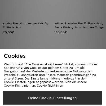
adidas Predator League Kids Fg
adidas Predator Pro Fußballschuh,
Fußballschuh
Feste Böden, Umschlagbare Zunge
70,00€
160,00€
Cookies
Wenn du auf "Alle Cookies akzeptieren" klickst, stimmst du der
Speicherung von Cookies auf deinem Gerät zu, um die
Navigation auf der Website zu verbessern, die Nutzung der
Website zu analysieren und unsere Marketingbemühungen zu
unterstützen. Die Einstellungen können jederzeit in den
Cookie-Einstellungen angepasst werden. Sieh dir unsere
Cookie-Richtlinien an.
Cookie Richtlinien
adidas Predator Pro Fußballschuh,
adidas Predator League Fold-over
Kunstrasen, umschlagbare Zunge
Tongue Soft Ground Fußballschuh
Kids
160,00€
Deine Cookie-Einstellungen
75,00€