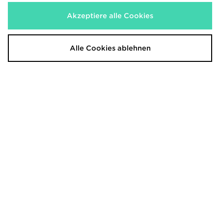
Akzeptiere alle Cookies
Alle Cookies ablehnen
adidas Predator Elite
adidas Predator Club Kids
Fußballschuh, Feste Böden
Fußballschuh, Klettverschluss,
Feste Böden/multi Ground
270,00€
45,00€