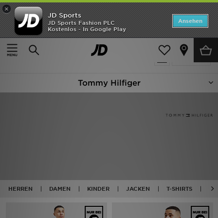
×
JD Sports
ANGEBOTE
Ansehen
JD Sports Fashion PLC
Kostenlos - In Google Play
Home
Tommy Hilfiger
Neuheiten
14 Produkte
Verfeinern
Herren
Tommy Hilfiger
Damen
Kinder
Bestsellers
Marken
Fußball
HERREN
DAMEN
KINDER
JACKEN
T-SHIRTS
HO
Sport
Lade die APP