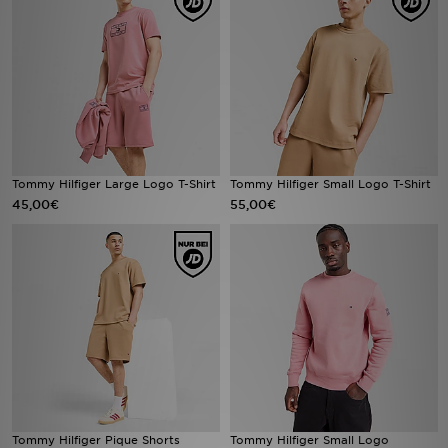
Filialfinder
Mein JD
Hilfe & Kontakt
Geschenkgutschein
Tommy Hilfiger Large Logo T-Shirt
Tommy Hilfiger Small Logo T-Shirt
45,00€
55,00€
Studenten
Blog
Tommy Hilfiger Pique Shorts
Tommy Hilfiger Small Logo