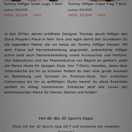
Tommy Hilfiger Small Logo T-Shirt
Tommy Hilfiger Chest Flag T-Shirt
50,00€
50,00€
vorher
vorher
Jetzt
Jetzt
20,00€
20,00€
- 60%
- 60%
In den 1970er Jahren eröffnete Designer Thomas Jacob Hilfiger den
Store People’s Place in New York und legte damit den Grundstein für
die legendäre Marke, die wir heute als Tommy Hilfiger kennen. Mit
dem Fokus auf Herrenbekleidung gegründet, präsentierte Hilfiger
schon bald auch Damenbekleidung sowie Accessoires und Parfüms.
Von Subkulturen und der Musikindustrie von Beginn an gefeiert, steht
die Marke heute für lässigen Style. Von T-Shirts, Hoodies, Jeans über
Unterwäsche bis hin zu Schuhen findest du hierr eine große Auswahl
an Bekleidung und Schuhen im Premium-Style. Von schlichten
Colourways bis hin zu auffälligen Styles kannst du diese Essentials
perfekt im Alltag kombinieren. Entdecke jetzt alle Looks der
amerikanischen Marke für Herren, Damen und Kinder!
Hol dir die JD Sports Apps
Shop mit der JD Sports App 24/7 und entdecke die neuesten