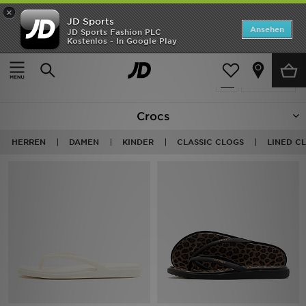
×
JD Sports
ANGEBOTE
Ansehen
JD Sports Fashion PLC
Kostenlos - In Google Play
Home
Crocs
Neuheiten
79 Produkte
Verfeinern
Herren
Crocs
Damen
HERREN
DAMEN
KINDER
CLASSIC CLOGS
LINED C
Kinder
Bestsellers
Marken
Fußball
Sport
Lade die APP