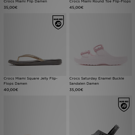
Crocs Miami Flip Damen
Crocs Miami Round Toe Flip-Flops
35,00€
45,00€
Filialfinder
Mein JD
Hilfe & Kontakt
Geschenkgutschein
Studenten
Crocs Miami Square Jelly Flip-
Crocs Saturday Enamel Buckle
Blog
Flops Damen
Sandalen Damen
40,00€
35,00€