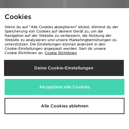
adidas Originals Hyperboost
adidas Galaxy 8 Laufschuh
Cookies
Euphoria
55,00€
140,00€
Wenn du auf "Alle Cookies akzeptieren" klickst, stimmst du der
Speicherung von Cookies auf deinem Gerät zu, um die
Navigation auf der Website zu verbessern, die Nutzung der
Website zu analysieren und unsere Marketingbemühungen zu
unterstützen. Die Einstellungen können jederzeit in den
Cookie-Einstellungen angepasst werden. Sieh dir unsere
Cookie-Richtlinien an.
Cookie Richtlinien
Deine Cookie-Einstellungen
Akzeptiere alle Cookies
On Running Cloudtilt
Nike Vomero 18
170,00€
150,00€
Alle Cookies ablehnen