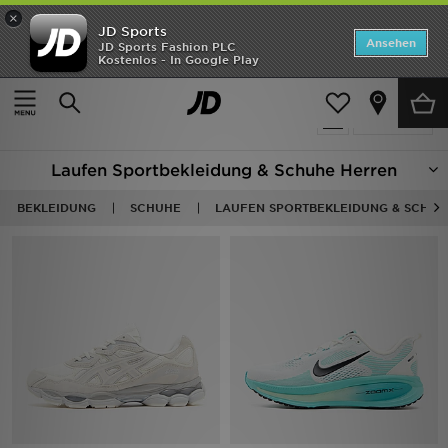
×
JD Sports
ANGEBOTE
Ansehen
JD Sports Fashion PLC
Kostenlos - In Google Play
Home
Herren
Neuheiten
628 Produkte
Verfeinern
Herren
Laufen Sportbekleidung & Schuhe Herren
Damen
BEKLEIDUNG
SCHUHE
LAUFEN SPORTBEKLEIDUNG & SCHUH
Kinder
Bestsellers
Marken
Fußball
Sport
Lade die APP