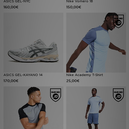
ASICS GEL-NYC
Nike Vomero 18
160,00€
150,00€
Filialfinder
Mein JD
Hilfe & Kontakt
Geschenkgutschein
Studenten
ASICS GEL-KAYANO 14
Nike Academy T-Shirt
Blog
170,00€
25,00€