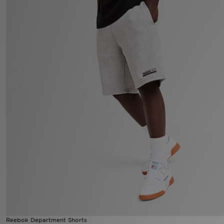
Filialfinder
Mein JD
Hilfe & Kontakt
Geschenkgutschein
Studenten
Blog
Reebok Department Shorts