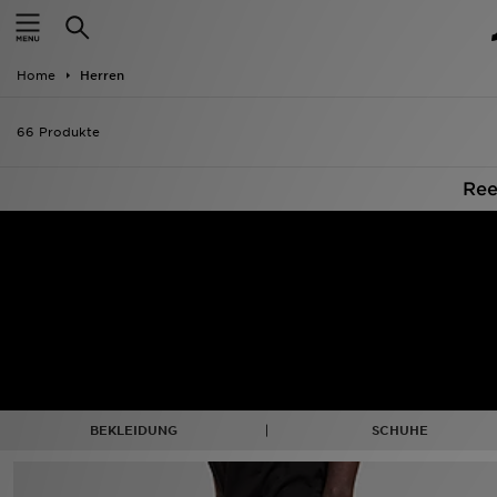
ANGEBOTE
Home
Herren
Neuheiten
66 Produkte
Herren
Ree
Damen
Kinder
Bestsellers
Marken
Fußball
BEKLEIDUNG
SCHUHE
Sport
Lade die APP