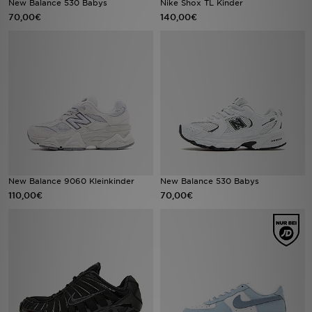
New Balance 530 Babys
Nike Shox TL Kinder
70,00€
140,00€
Filialfinder
Mein JD
Hilfe & Kontakt
Geschenkgutschein
Studenten
New Balance 9060 Kleinkinder
New Balance 530 Babys
Blog
110,00€
70,00€