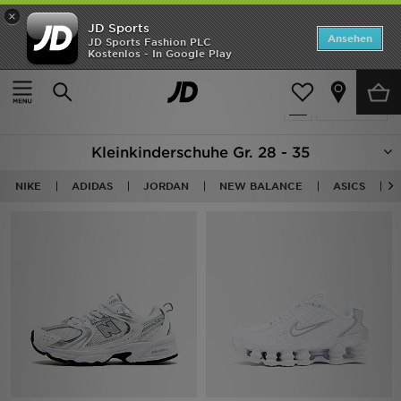
×
JD Sports
ANGEBOTE
Ansehen
JD Sports Fashion PLC
Kostenlos - In Google Play
Home
Kinder
Kleinkinderschuhe (Gr. 28-35)
Neuheiten
492 Produkte
Verfeinern
Herren
Kleinkinderschuhe Gr. 28 - 35
Damen
NIKE
ADIDAS
JORDAN
NEW BALANCE
ASICS
Kinder
Bestsellers
Marken
Fußball
Sport
Lade die APP