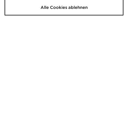
80,00€
Alle Cookies ablehnen
Nike P-6000 Children
adidas Vl Court 3.0 Kids Schuh
80,00€
45,00€