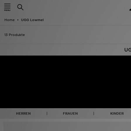
ANGEBOTE
Home
UGG Lowmel
Neuheiten
13 Produkte
Herren
UG
Damen
Kinder
Bestsellers
Marken
Fußball
HERREN
FRAUEN
KINDER
Sport
Lade die APP