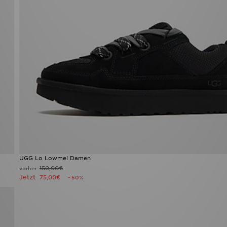
UGG Lo Lowmel Damen
150,00€
vorher
Jetzt
75,00€
- 50%