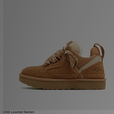
Filialfinder
Mein JD
Hilfe & Kontakt
Geschenkgutschein
Studenten
Blog
UGG Lowmel Damen