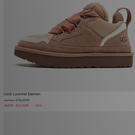
UGG Lowmel Damen
170,00€
vorher
Jetzt
60,00€
- 65%