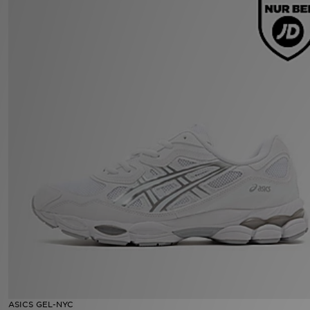
Filialfinder
Mein JD
Hilfe & Kontakt
Geschenkgutschein
Studenten
Blog
ASICS GEL-NYC