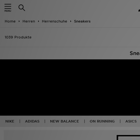
ANGEBOTE
Home
Herren
Herrenschuhe
Sneakers
Neuheiten
1039 Produkte
Herren
Sne
Damen
Kinder
Bestsellers
Marken
Fußball
NIKE
ADIDAS
NEW BALANCE
ON RUNNING
ASICS
Sport
Lade die APP