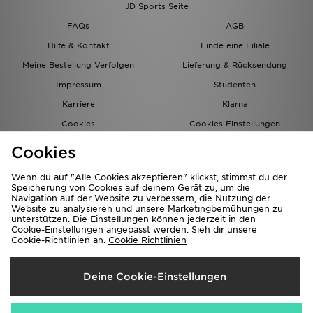
JD Sports Seite
FAQs
AGB
Hilfe & Kontakt
Finde eine Filiale
Meine Bestellung Verfolgen
Lieferung & Rücksendung
Impressum
Studenten
Karriere
Klarna
Cookies
Cookies Einstellungen
Datenschutz
Lade Die App
Cookies
Partnerprogramm
JD Blog
Wenn du auf "Alle Cookies akzeptieren" klickst, stimmst du der
Speicherung von Cookies auf deinem Gerät zu, um die
Navigation auf der Website zu verbessern, die Nutzung der
Website zu analysieren und unsere Marketingbemühungen zu
unterstützen. Die Einstellungen können jederzeit in den
Cookie-Einstellungen angepasst werden. Sieh dir unsere
Cookie-Richtlinien an.
Cookie Richtlinien
Lieferung Nach
Deine Cookie-Einstellungen
Deutschland