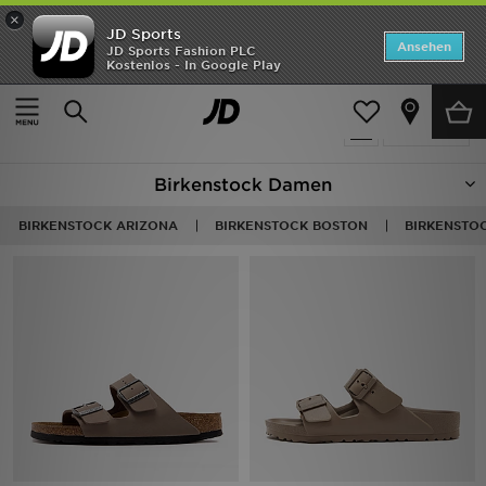
×
JD Sports
ANGEBOTE
Ansehen
JD Sports Fashion PLC
Kostenlos - In Google Play
Home
Frauen
Neuheiten
17 Produkte
Verfeinern
Herren
Birkenstock Damen
Damen
BIRKENSTOCK ARIZONA
BIRKENSTOCK BOSTON
BIRKENSTO
Kinder
Bestsellers
Marken
Fußball
Sport
Lade die APP