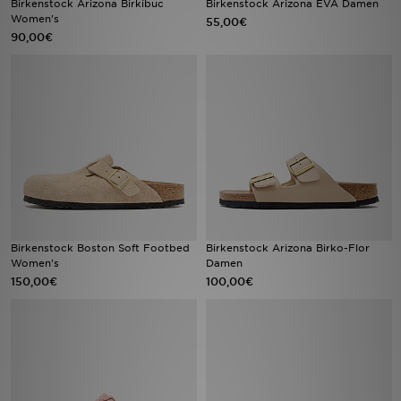
Birkenstock Arizona Birkibuc
Birkenstock Arizona EVA Damen
Women's
55,00€
90,00€
Filialfinder
Mein JD
Hilfe & Kontakt
Geschenkgutschein
Studenten
Blog
Birkenstock Boston Soft Footbed
Birkenstock Arizona Birko-Flor
Women's
Damen
150,00€
100,00€