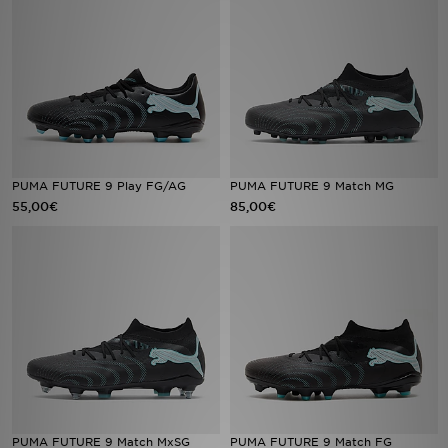
Filialfinder
Mein JD
Hilfe & Kontakt
Geschenkgutschein
PUMA FUTURE 9 Play FG/AG
PUMA FUTURE 9 Match MG
55,00€
85,00€
Studenten
Blog
PUMA FUTURE 9 Match MxSG
PUMA FUTURE 9 Match FG