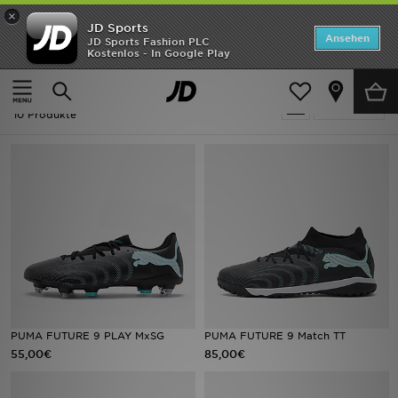
×
JD Sports
ANGEBOTE
Ansehen
JD Sports Fashion PLC
Kostenlos - In Google Play
Home
Puma Future
Neuheiten
Puma Future
Verfeinern
Herren
10 Produkte
Damen
Kinder
Bestsellers
Marken
Fußball
PUMA FUTURE 9 PLAY MxSG
PUMA FUTURE 9 Match TT
55,00€
85,00€
Sport
Lade die APP