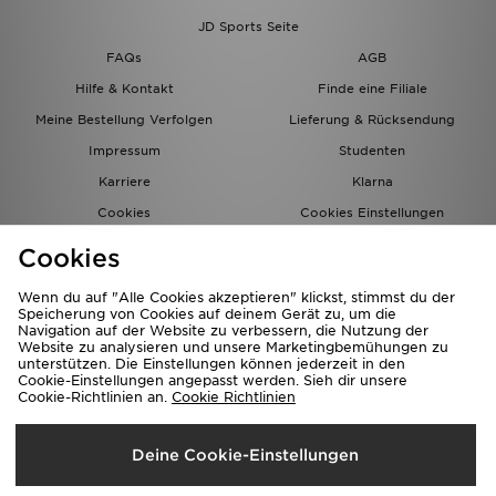
JD Sports Seite
FAQs
AGB
Hilfe & Kontakt
Finde eine Filiale
Meine Bestellung Verfolgen
Lieferung & Rücksendung
Impressum
Studenten
Karriere
Klarna
Cookies
Cookies Einstellungen
Datenschutz
Lade Die App
Cookies
Partnerprogramm
JD Blog
Wenn du auf "Alle Cookies akzeptieren" klickst, stimmst du der
Speicherung von Cookies auf deinem Gerät zu, um die
Navigation auf der Website zu verbessern, die Nutzung der
Website zu analysieren und unsere Marketingbemühungen zu
unterstützen. Die Einstellungen können jederzeit in den
Cookie-Einstellungen angepasst werden. Sieh dir unsere
Cookie-Richtlinien an.
Cookie Richtlinien
Lieferung Nach
Deine Cookie-Einstellungen
Deutschland