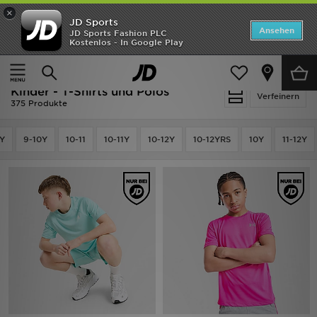
×
JD Sports
ANGEBOTE
Ansehen
JD Sports Fashion PLC
Kostenlos - In Google Play
Home
Kinder
Kleidung Jugendliche (8-15 Jahre)
Neuheiten
T-Shirts und Polos
Herren
Kinder - T-Shirts und Polos
Verfeinern
375 Produkte
Damen
Y
9-10Y
10-11
10-11Y
10-12Y
10-12YRS
10Y
11-12Y
Kinder
Bestsellers
Marken
Fußball
Sport
Lade die APP