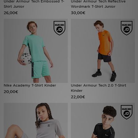
Under Armour Tech Embossed T-
Under Armour Tech Reflective
Shirt Junior
Wordmark T-Shirt Junior
26,00€
30,00€
Filialfinder
Mein JD
Hilfe & Kontakt
Geschenkgutschein
Studenten
Blog
Nike Academy T-Shirt Kinder
Under Armour Tech 2.0 T-Shirt
Kinder
20,00€
22,00€