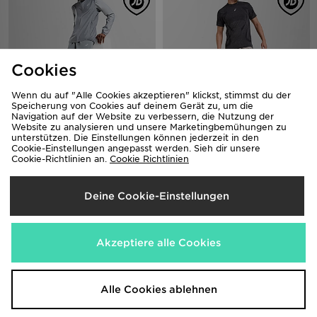
Cookies
Wenn du auf "Alle Cookies akzeptieren" klickst, stimmst du der
Speicherung von Cookies auf deinem Gerät zu, um die
Navigation auf der Website zu verbessern, die Nutzung der
Website zu analysieren und unsere Marketingbemühungen zu
ASICS Core Track Pants
ASICS Icon Trainingshose
unterstützen. Die Einstellungen können jederzeit in den
65,00€
70,00€
Cookie-Einstellungen angepasst werden. Sieh dir unsere
Cookie-Richtlinien an.
Cookie Richtlinien
Deine Cookie-Einstellungen
Akzeptiere alle Cookies
Alle Cookies ablehnen
ASICS GEL-Venture 6
ASICS Core T-Shirt