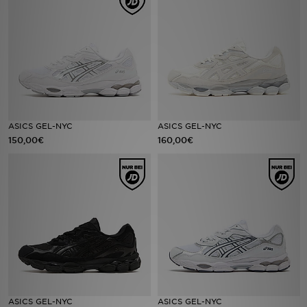
Filialfinder
Mein JD
Hilfe & Kontakt
Geschenkgutschein
ASICS GEL-NYC
ASICS GEL-NYC
150,00€
160,00€
Studenten
Blog
ASICS GEL-NYC
ASICS GEL-NYC