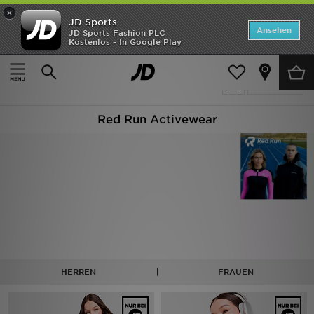
×
JD Sports
ANGEBOTE
Ansehen
JD Sports Fashion PLC
Kostenlos - In Google Play
Home
Red Run Activewear
Neuheiten
32 Produkte
Verfeinern
Herren
Red Run Activewear
Damen
Kinder
Bestsellers
Marken
Fußball
HERREN
FRAUEN
Sport
Lade die APP