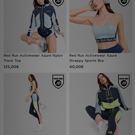
Filialfinder
Mein JD
Hilfe & Kontakt
Geschenkgutschein
Red Run Activewear Azure Nylon
Red Run Activewear Azure
Track Top
Strappy Sports Bra
125,00€
40,00€
Studenten
Blog