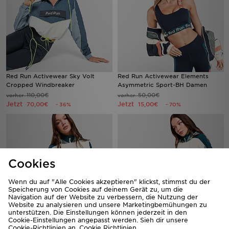
Red Run Activewear Sky Volt
Red Run Activewear Elements
Cropped Windbreaker
Asymmetric Sport-BH Damen
110,00€
50,00€
vorher
vorher
Jetzt
Jetzt
70,00€
15,00€
- 36%
- 70%
Cookies
Wenn du auf "Alle Cookies akzeptieren" klickst, stimmst du der
Speicherung von Cookies auf deinem Gerät zu, um die
Navigation auf der Website zu verbessern, die Nutzung der
Website zu analysieren und unsere Marketingbemühungen zu
unterstützen. Die Einstellungen können jederzeit in den
Cookie-Einstellungen angepasst werden. Sieh dir unsere
Red Run Activewear Skyline
Red Run Activewear Skyline Clour
Cookie-Richtlinien an.
Cookie Richtlinien