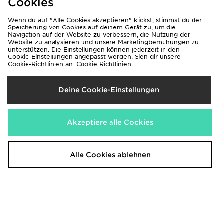
Cookies
Wenn du auf "Alle Cookies akzeptieren" klickst, stimmst du der
Speicherung von Cookies auf deinem Gerät zu, um die
Navigation auf der Website zu verbessern, die Nutzung der
Website zu analysieren und unsere Marketingbemühungen zu
unterstützen. Die Einstellungen können jederzeit in den
Cookie-Einstellungen angepasst werden. Sieh dir unsere
Cookie-Richtlinien an.
Cookie Richtlinien
AYBL Enhance Shorts
AYBL Enhance Full Zip Seamless
Top
35,00€
42,00€
Deine Cookie-Einstellungen
Akzeptiere alle Cookies
Alle Cookies ablehnen
AYBL Enhance Full Zip Seamless
AYBL Enhance Seamless Leggings
Top
45,00€