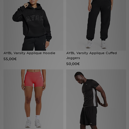
Filialfinder
Mein JD
Hilfe & Kontakt
Geschenkgutschein
AYBL Varsity Applique Hoodie
AYBL Varsity Applique Cuffed
Joggers
55,00€
50,00€
Studenten
Blog