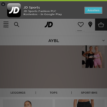
×
JD Sports
ANGEBOTE
Ansehen
JD Sports Fashion PLC
Kostenlos - In Google Play
Home
AYBL
Neuheiten
105 Produkte
Verfeinern
Herren
AYBL
Damen
Kinder
Bestsellers
Marken
Fußball
LEGGINGS
TOPS
SPORT-BHS
Sport
Lade die APP