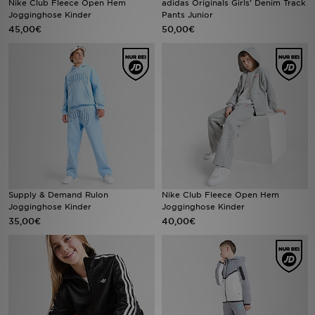
Nike Club Fleece Open Hem
adidas Originals Girls' Denim Track
Jogginghose Kinder
Pants Junior
45,00€
50,00€
Filialfinder
Mein JD
Hilfe & Kontakt
Geschenkgutschein
Studenten
Blog
Supply & Demand Rulon
Nike Club Fleece Open Hem
Jogginghose Kinder
Jogginghose Kinder
35,00€
40,00€