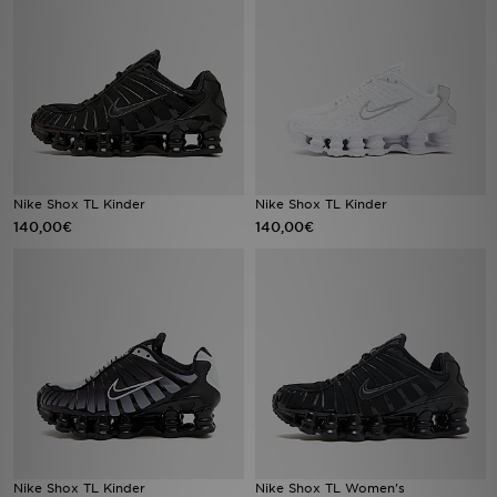
Filialfinder
Mein JD
Hilfe & Kontakt
Geschenkgutschein
Nike Shox TL Kinder
Nike Shox TL Kinder
140,00€
140,00€
Studenten
Blog
Nike Shox TL Kinder
Nike Shox TL Women's