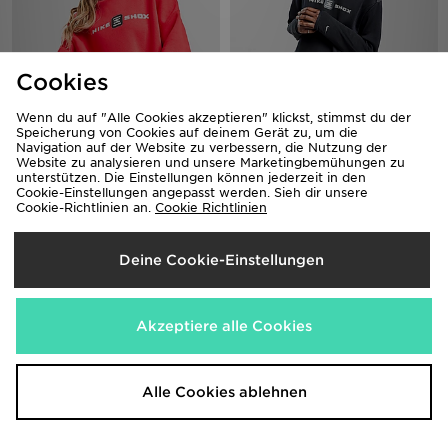
Cookies
Wenn du auf "Alle Cookies akzeptieren" klickst, stimmst du der
Nike Phoenix Shox Crew
Nike Shox Overhead Hoodie
Speicherung von Cookies auf deinem Gerät zu, um die
Sweatshirt Damen
Navigation auf der Website zu verbessern, die Nutzung der
80,00€
vorher
Website zu analysieren und unsere Marketingbemühungen zu
70,00€
Jetzt
vorher
35,00€
- 56%
unterstützen. Die Einstellungen können jederzeit in den
Jetzt
25,00€
- 64%
Cookie-Einstellungen angepasst werden. Sieh dir unsere
Cookie-Richtlinien an.
Cookie Richtlinien
Nur wenige Schuhe können mit einer solchen kulturellen Bedeutung
Deine Cookie-Einstellungen
prahlen wie der Nike Shox. Diese Sneaker kamen im Sommer 2000 auf
den Markt und wurden erstmals vom US-Basketballstar Vince Carter
während der Olympischen Sommerspiele desselben Jahres getragen.
Während der Spiele wurde Carter berühmt, als er mit einem Paar Shox
Akzeptiere alle Cookies
über den 2,18 m großen Franzosen Frédéric Weis dunkte. Dieses Bild
führte schnell zu seiner steigenden Beliebtheit in der Streetwear-
Szene.
Alle Cookies ablehnen
Zuletzt entschied sich Rapper Kendrick Lamar für ein Paar Shox für
seine legendäre „The Pop Out”-Show im Jahr 2024, die erste Show, die
der Musiker nach seiner Fehde mit dem kanadischen Rapper Drake