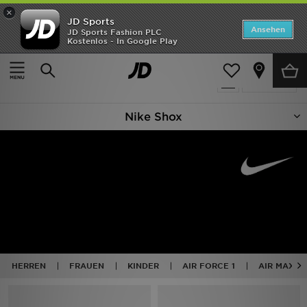
×
JD Sports
ANGEBOTE
Ansehen
JD Sports Fashion PLC
Kostenlos - In Google Play
Home
Nike Shox
Neuheiten
32 Produkte
Verfeinern
Herren
Nike Shox
Damen
Kinder
Bestsellers
Marken
Fußball
HERREN
FRAUEN
KINDER
AIR FORCE 1
AIR MAX
Sport
Lade die APP