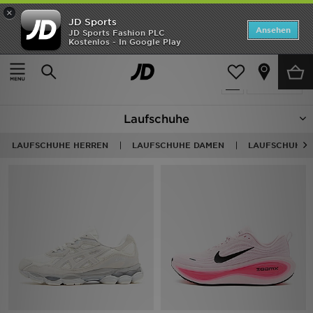
×
JD Sports
ANGEBOTE
Ansehen
JD Sports Fashion PLC
Kostenlos - In Google Play
Home
Running - Schuhe
Neuheiten
199 Produkte
Verfeinern
Herren
Laufschuhe
Damen
LAUFSCHUHE HERREN
LAUFSCHUHE DAMEN
LAUFSCHUHE 
Kinder
Bestsellers
Marken
Fußball
Sport
Lade die APP