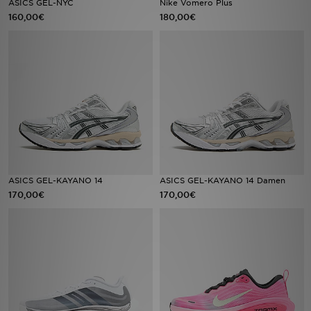
ASICS GEL-NYC
Nike Vomero Plus
160,00€
180,00€
Filialfinder
Mein JD
Hilfe & Kontakt
Geschenkgutschein
Studenten
ASICS GEL-KAYANO 14
ASICS GEL-KAYANO 14 Damen
Blog
170,00€
170,00€