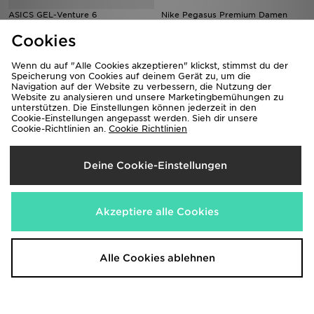
ASICS GEL-Venture 6
Nike Pegasus Premium Damen
100,00€
210,00€
Cookies
Wenn du auf "Alle Cookies akzeptieren" klickst, stimmst du der
Speicherung von Cookies auf deinem Gerät zu, um die
Navigation auf der Website zu verbessern, die Nutzung der
Website zu analysieren und unsere Marketingbemühungen zu
unterstützen. Die Einstellungen können jederzeit in den
Cookie-Einstellungen angepasst werden. Sieh dir unsere
Cookie-Richtlinien an.
Cookie Richtlinien
Deine Cookie-Einstellungen
HOKA Clifton 10 Damen
Under Armour HB Runner 2
160,00€
140,00€
Akzeptiere alle Cookies
Alle Cookies ablehnen