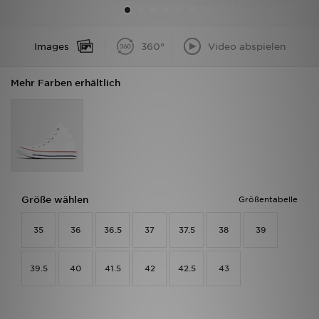
Filialfinder
Images
360°
Video abspielen
Mein JD
Mehr Farben erhältlich
Hilfe & Kontakt
Geschenkgutschein
Studenten
Blog
Größe wählen
Größentabelle
35
36
36.5
37
37.5
38
39
39.5
40
41.5
42
42.5
43