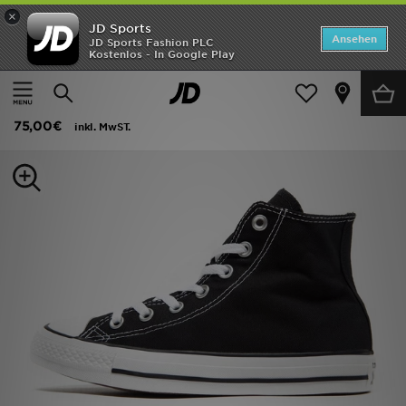
×
JD Sports
ANGEBOTE
Ansehen
JD Sports Fashion PLC
Kostenlos - In Google Play
Home
Frauen
Frauenschuhe
Canvas Schuhe
Neuheiten
Converse All Star High Damen
Herren
75,00€
inkl. MwST.
Damen
Kinder
Bestsellers
Marken
Fußball
Sport
Lade die APP